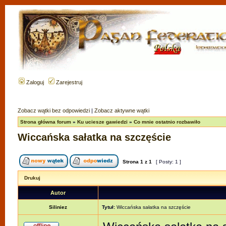
Zaloguj
Zarejestruj
Zobacz wątki bez odpowiedzi
|
Zobacz aktywne wątki
Strona główna forum
»
Ku uciesze gawiedzi
»
Co mnie ostatnio rozbawiło
Wiccańska sałatka na szczęście
Strona
1
z
1
[ Posty: 1 ]
Drukuj
Autor
Siliniez
Tytuł:
Wiccańska sałatka na szczęście