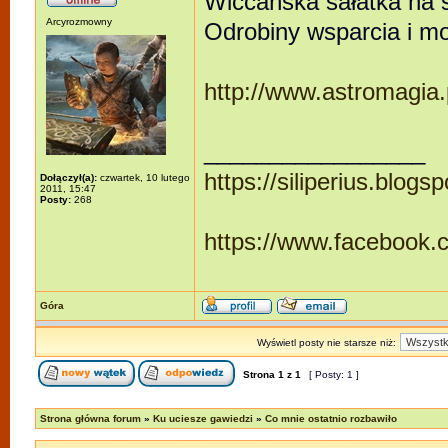
Wiccańska sałatka na s
Arcyrozmowny
Odrobiny wsparcia i mo
http://www.astromagia.p
_________________
https://siliperius.blogs
Dołączył(a):
czwartek, 10 lutego
2011, 15:47
Posty:
268
https://www.facebook
Góra
Wyświetl posty nie starsze niż:
Strona
1
z
1
[ Posty: 1 ]
Strona główna forum
»
Ku uciesze gawiedzi
»
Co mnie ostatnio rozbawiło