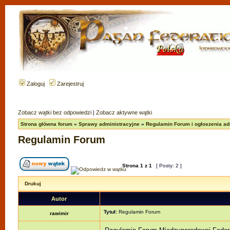
Zaloguj
Zarejestruj
Zobacz wątki bez odpowiedzi
|
Zobacz aktywne wątki
Strona główna forum
»
Sprawy administracyjne
»
Regulamin Forum i ogłoszenia adm
Regulamin Forum
Strona
1
z
1
[ Posty: 2 ]
Drukuj
Autor
Tytuł:
Regulamin Forum
rawimir