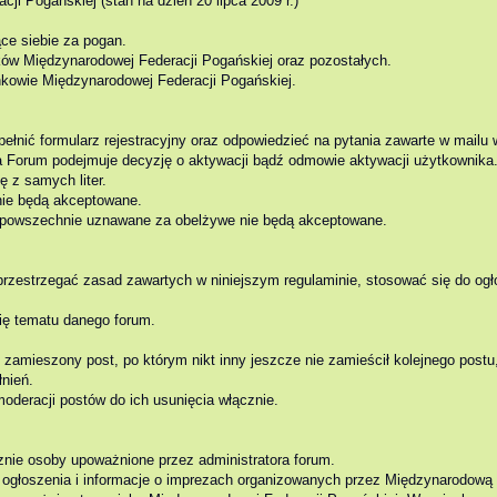
i Pogańskiej (stan na dzień 20 lipca 2009 r.)
ce siebie za pogan.
ków Międzynarodowej Federacji Pogańskiej oraz pozostałych.
nkowie Międzynarodowej Federacji Pogańskiej.
ełnić formularz rejestracyjny oraz odpowiedzieć na pytania zawarte w mailu 
ja Forum podejmuje decyzję o aktywacji bądź odmowie aktywacji użytkownika
 z samych liter.
nie będą akceptowane.
 powszechnie uznawane za obelżywe nie będą akceptowane.
rzestrzegać zasad zawartych w niniejszym regulaminie, stosować się do ogł
ię tematu danego forum.
ż zamieszony post, po którym nikt inny jeszcze nie zamieścił kolejnego postu
nień.
moderacji postów do ich usunięcia włącznie.
nie osoby upoważnione przez administratora forum.
ogłoszenia i informacje o imprezach organizowanych przez Międzynarodową F