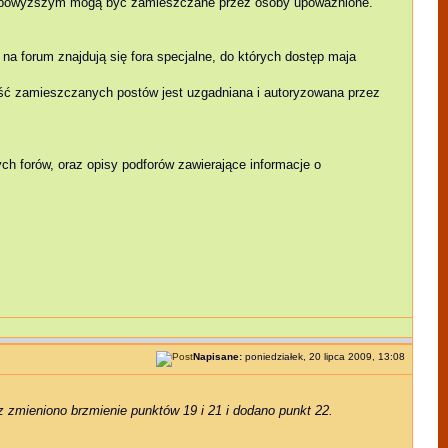
 z powyższym mogą być zamieszczane przez osoby upoważnione.
 na forum znajdują się fora specjalne, do których dostęp maja
reść zamieszczanych postów jest uzgadniana i autoryzowana przez
ch forów, oraz opisy podforów zawierające informacje o
Napisane:
poniedziałek, 20 lipca 2009, 13:08
az zmieniono brzmienie punktów 19 i 21 i dodano punkt 22.