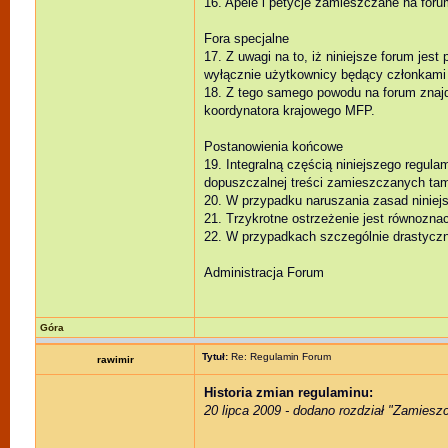
16. Apele i petycje zamieszczane na fo
Fora specjalne
17. Z uwagi na to, iż niniejsze forum jes
wyłącznie użytkownicy będący członkami 
18. Z tego samego powodu na forum znajd
koordynatora krajowego MFP.
Postanowienia końcowe
19. Integralną częścią niniejszego regul
dopuszczalnej treści zamieszczanych ta
20. W przypadku naruszania zasad niniejs
21. Trzykrotne ostrzeżenie jest równozn
22. W przypadkach szczególnie drastycz
Administracja Forum
Góra
Tytuł:
Re: Regulamin Forum
rawimir
Historia zmian regulaminu:
20 lipca 2009 - dodano rozdział "Zamieszc