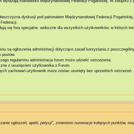
rum wyrażają stanowisko Międzynarodowej Federacji Pogańskiej. W związku
t płaszczyzna dyskusji pod patronatem Międzynarodowej Federacji Pogańskiej,
Federacji.
ują się fora specjalne, widoczne dla wszystkich użytkowników, w których t
aminu są ogłoszenia administracji dotyczące zasad korzystania z poszczególny
m postów.
zego regulaminu administracja forum może udzielić ostrzeżenia.
aczne z usunięciem użytkownika z Forum.
nych zachowań użytkownik może zostac usunięty bez uprzednich ostrzeżeń.
zanie ogłoszeń, apelii, petycji", zmieniono numeracje kolejnych punktów, or