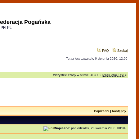
ederacja Pogańska
 PFI PL
FAQ
Szukaj
Teraz jest czwartek, 6 sierpnia 2026, 12:06
Wszystkie czasy w strefie UTC + 2 [
czas letni (DST)
]
Poprzedni
|
Następny
Napisane:
poniedziałek, 28 kwietnia 2008, 00:34