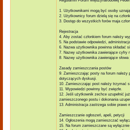
Regulamin Forum Międzynarodowej Federacj
1. Użytkownikami mogą być osoby uznają
2. Użytkownicy forum dzielą się na człon
3. Dostęp do wszystkich forów maja czło
Rejestracja
4. Aby zostać członkiem forum należy wyp
5. Na podstawie odpowiedzi, administrac
6. Nazwa użytkownika powinna składać się
7. Nazwy użytkownika zawierające cyfry 
8. Nazwy użytkownika zawierające słowa
Zasady zamieszczania postów
9. Zamieszczając posty na forum należy p
dotyczących dyskusji.
10. Zamieszczając post należy trzymać s
11. Wypowiedzi powinny być zwięzłe.
12. Jeśli użytkownik zechce uzupełnić ju
zamieszczonego postu i dokonania uzupeł
13. Administracja zastrzega sobie prawo 
Zamieszczanie ogłoszeń, apeli, petycji
14. Ogłoszenia mogą zamieszczać wyłącz
15. Na forum zamieszczane są wyłącznie 