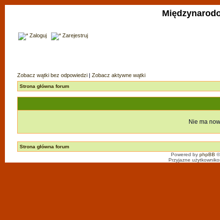
Międzynarodo
Zaloguj
Zarejestruj
Zobacz wątki bez odpowiedzi
|
Zobacz aktywne wątki
Strona główna forum
Nie ma now
Strona główna forum
Powered by
phpBB
©
Przyjazne użytkowniko