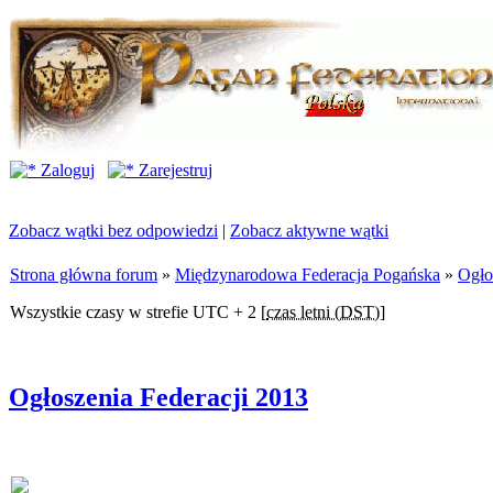
Zaloguj
Zarejestruj
Zobacz wątki bez odpowiedzi
|
Zobacz aktywne wątki
Strona główna forum
»
Międzynarodowa Federacja Pogańska
»
Ogło
Wszystkie czasy w strefie UTC + 2 [
czas letni (DST)
]
Ogłoszenia Federacji 2013