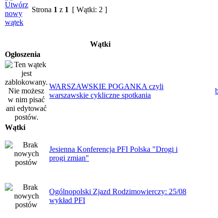
Strona
1
z
1
[ Wątki: 2 ]
Wątki
Ogłoszenia
WARSZAWSKIE POGANKA czyli
warszawskie cykliczne spotkania
Wątki
Jesienna Konferencja PFI Polska "Drogi i
progi zmian"
Ogólnopolski Zjazd Rodzimowierczy: 25/08
wykład PFI