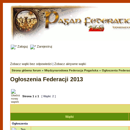
Zaloguj
Zarejestruj
Zobacz wątki bez odpowiedzi
|
Zobacz aktywne wątki
Strona główna forum
»
Międzynarodowa Federacja Pogańska
»
Ogłoszenia Federac
Ogłoszenia Federacji 2013
Strona
1
z
1
[ Wątki: 2 ]
Wątki
Ogłoszenia