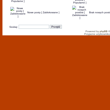
Nowe posty [ Zablokowane ]
Brak nowych post
Szukaj:
Powered by
phpBB
©
Przyjazne użytkowniko