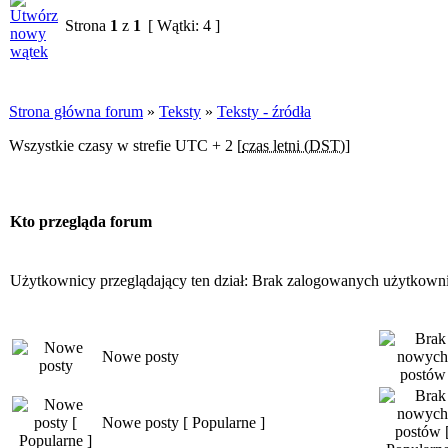
Strona
1
z
1
[ Wątki: 4 ]
Strona główna forum
»
Teksty
»
Teksty - źródła
Wszystkie czasy w strefie UTC + 2 [
czas letni (DST)
]
Kto przegląda forum
Użytkownicy przeglądający ten dział: Brak zalogowanych użytkown
Nowe posty
Nowe posty [ Popularne ]