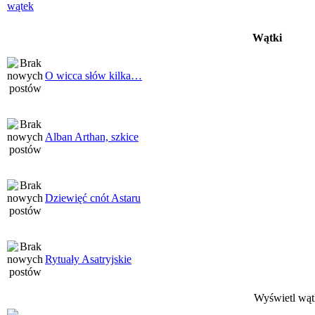
Wątki
O wicca słów kilka…
Alban Arthan, szkice
Dziewięć cnót Astaru
Rytuały Asatryjskie
Wyświetl wątk