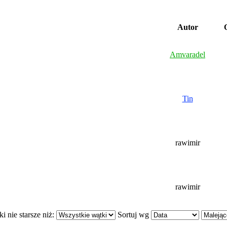
Autor
O
Amvaradel
Tin
rawimir
rawimir
i nie starsze niż:
Sortuj wg