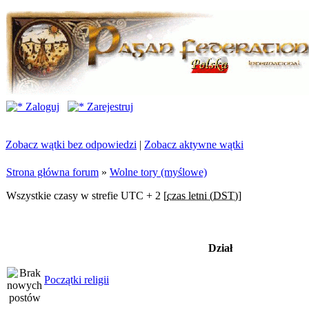
Zaloguj
Zarejestruj
Zobacz wątki bez odpowiedzi
|
Zobacz aktywne wątki
Strona główna forum
»
Wolne tory (myślowe)
Wszystkie czasy w strefie UTC + 2 [
czas letni (DST)
]
Dział
Początki religii