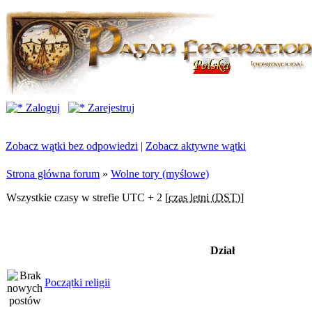
Zaloguj
Zarejestruj
Zobacz wątki bez odpowiedzi
|
Zobacz aktywne wątki
Strona główna forum
»
Wolne tory (myślowe)
Wszystkie czasy w strefie UTC + 2 [
czas letni (DST)
]
Dział
Początki religii