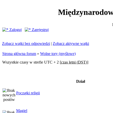
Międzynarodow
Zaloguj
Zarejestruj
Zobacz wątki bez odpowiedzi
|
Zobacz aktywne wątki
Strona główna forum
»
Wolne tory (myślowe)
Wszystkie czasy w strefie UTC + 2 [
czas letni (DST)
]
Dział
Początki religii
Magiel