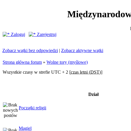
Międzynarodow
Zaloguj
Zarejestruj
Zobacz wątki bez odpowiedzi
|
Zobacz aktywne wątki
Strona główna forum
»
Wolne tory (myślowe)
Wszystkie czasy w strefie UTC + 2 [
czas letni (DST)
]
Dział
Początki religii
Magiel