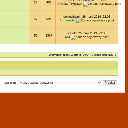
piątek, 29 marca 2013, 17:02
27
401
Żmisław Trygławic
poniedziałek, 26 maja 2014, 22:06
47
594
Amvaradel
sobota, 25 maja 2013, 23:30
55
1367
Mia
Wszystkie czasy w strefie UTC + 2 [
czas letni (DST)
]
Skocz do: