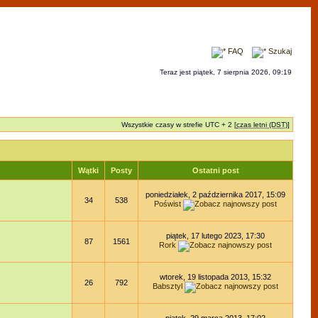
FAQ
Szukaj
Teraz jest piątek, 7 sierpnia 2026, 09:19
Wszystkie czasy w strefie UTC + 2 [
czas letni (DST)
]
Wątki
Posty
Ostatni post
poniedziałek, 2 października 2017, 15:09
34
538
Poświst
piątek, 17 lutego 2023, 17:30
87
1561
Rork
wtorek, 19 listopada 2013, 15:32
26
792
Babsztyl