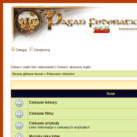
Zaloguj
Zarejestruj
Zobacz wątki bez odpowiedzi
|
Zobacz aktywne wątki
Strona główna forum
»
Polecane różności
Dział
Ciekawe lektury
Ciekawe filmy
Ciekawe artykuły
Linki i informacje o ciekawych artykułach
Muzyka jaką lubię