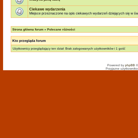
Ciekawe wydarzenia
Miejsce przeznaczone na opis ciekawych wydarzeń dziejących się w świe
Strona główna forum
»
Polecane różności
Kto przegląda forum
Użytkownicy przeglądający ten dział: Brak zalogowanych użytkowników i 1 gość
Powered by
phpBB
©
Przyjazne użytkowniko