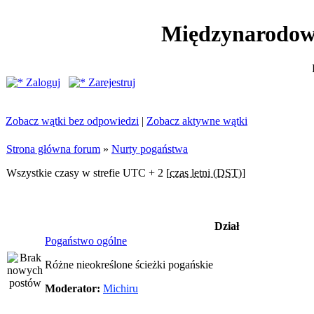
Międzynarodow
Zaloguj
Zarejestruj
Zobacz wątki bez odpowiedzi
|
Zobacz aktywne wątki
Strona główna forum
»
Nurty pogaństwa
Wszystkie czasy w strefie UTC + 2 [
czas letni (DST)
]
Dział
Pogaństwo ogólne
Różne nieokreślone ścieżki pogańskie
Moderator:
Michiru