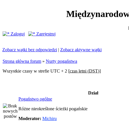
Międzynarodow
Zaloguj
Zarejestruj
Zobacz wątki bez odpowiedzi
|
Zobacz aktywne wątki
Strona główna forum
»
Nurty pogaństwa
Wszystkie czasy w strefie UTC + 2 [
czas letni (DST)
]
Dział
Pogaństwo ogólne
Różne nieokreślone ścieżki pogańskie
Moderator:
Michiru