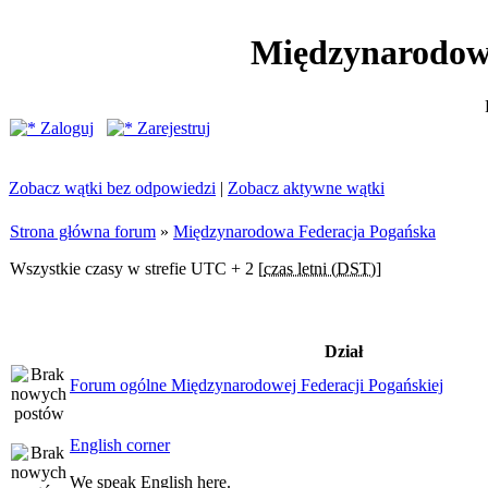
Międzynarodow
Zaloguj
Zarejestruj
Zobacz wątki bez odpowiedzi
|
Zobacz aktywne wątki
Strona główna forum
»
Międzynarodowa Federacja Pogańska
Wszystkie czasy w strefie UTC + 2 [
czas letni (DST)
]
Dział
Forum ogólne Międzynarodowej Federacji Pogańskiej
English corner
We speak English here.