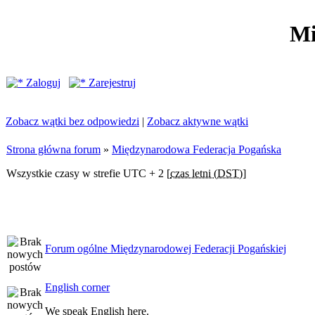
Mi
Zaloguj
Zarejestruj
Zobacz wątki bez odpowiedzi
|
Zobacz aktywne wątki
Strona główna forum
»
Międzynarodowa Federacja Pogańska
Wszystkie czasy w strefie UTC + 2 [
czas letni (DST)
]
Forum ogólne Międzynarodowej Federacji Pogańskiej
English corner
We speak English here.