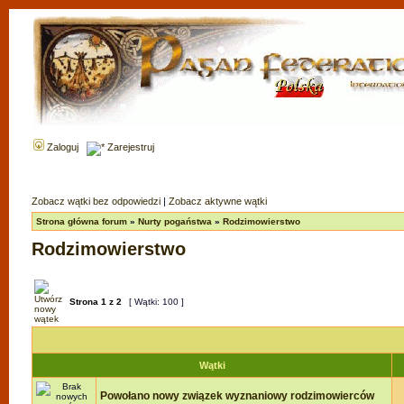
Zaloguj
Zarejestruj
Zobacz wątki bez odpowiedzi
|
Zobacz aktywne wątki
Strona główna forum
»
Nurty pogaństwa
»
Rodzimowierstwo
Rodzimowierstwo
Strona
1
z
2
[ Wątki: 100 ]
Wątki
Powołano nowy związek wyznaniowy rodzimowierców