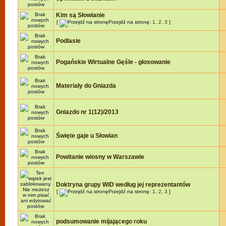
Kim są Słowianie
[
Przejdź na stronę:
1
,
2
,
3
]
Podlasie
Pogańskie Wirtualne Gęśle - głosowanie
Materiały do Gniazda
Gniazdo nr 1(12)/2013
Święte gaje u Słowian
Powitanie wiosny w Warszawie
Doktryna grupy WiD według jej reprezentantów
[
Przejdź na stronę:
1
,
2
,
3
]
podsumowanie mijającego roku