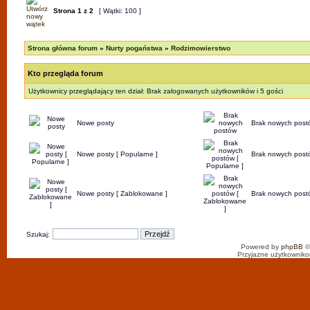
Strona
1
z
2
[ Wątki: 100 ]
Strona główna forum
»
Nurty pogaństwa
»
Rodzimowierstwo
Kto przegląda forum
Użytkownicy przeglądający ten dział: Brak zalogowanych użytkowników i 5 gości
Nowe posty
Brak nowych post
Nowe posty [ Popularne ]
Brak nowych postó
Nowe posty [ Zablokowane ]
Brak nowych post
Szukaj:
Powered by
phpBB
©
Przyjazne użytkowniko