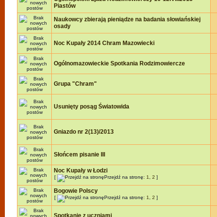
Piastów
Naukowcy zbierają pieniądze na badania słowiańskiej
osady
Noc Kupały 2014 Chram Mazowiecki
Ogólnomazowieckie Spotkania Rodzimowiercze
Grupa "Chram"
Usunięty posąg Światowida
Gniazdo nr 2(13)/2013
Słońcem pisanie III
Noc Kupały w Łodzi
[
Przejdź na stronę:
1
,
2
]
Bogowie Polscy
[
Przejdź na stronę:
1
,
2
]
Spotkanie z uczniami