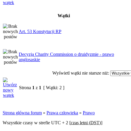
Wątki
Art. 53 Konstytucji RP
Decyzja Charity Commission o druidyzmie - prawo
anglosaskie
Wyświetl wątki nie starsze niż:
Strona
1
z
1
[ Wątki: 2 ]
Strona główna forum
»
Prawa człowieka
»
Prawo
Wszystkie czasy w strefie UTC + 2 [
czas letni (DST)
]