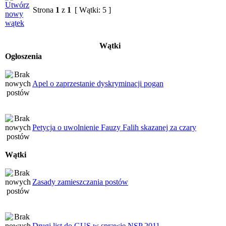
Strona
1
z
1
[ Wątki: 5 ]
Wątki
Ogłoszenia
Apel o zaprzestanie dyskryminacji pogan
Petycja o uwolnienie Fauzy Falih skazanej za czary
Wątki
Zasady zamieszczania postów
Drugi list do GUS w sprawie NSP 2011