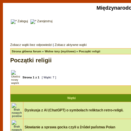
Międzynarodo
Zaloguj
Zarejestruj
Zobacz wątki bez odpowiedzi
|
Zobacz aktywne wątki
Strona główna forum
»
Wolne tory (myślowe)
»
Początki religii
Początki religii
Strona
1
z
1
[ Wątki: 7 ]
Wątki
Dyskusja z AI (ChatGPT) o symbolach reliktach retro-religii.
Słowianie a sprawa gocka czyli u źródeł państwa Polan