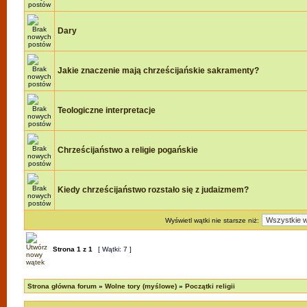
Dary
Jakie znaczenie mają chrześcijańskie sakramenty?
Teologiczne interpretacje
Chrześcijaństwo a religie pogańskie
Kiedy chrześcijaństwo rozstało się z judaizmem?
Wyświetl wątki nie starsze niż:
Strona
1
z
1
[ Wątki: 7 ]
Strona główna forum
»
Wolne tory (myślowe)
»
Początki religii