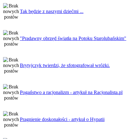
Tak będzie z naszymi dziećmi ...
"Pradawny obrzęd światła na Potoku Starolubańskim"
Brytyjczyk twierdzi, że sfotografował wróżki.
Pogaństwo a racjonalizm - artykuł na Racjonalista.pl
Pragnienie doskonałości - artykuł o Hypatii