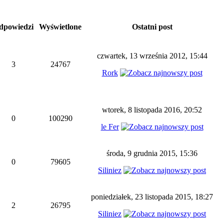
powiedzi
Wyświetlone
Ostatni post
czwartek, 13 września 2012, 15:44
3
24767
Rork
wtorek, 8 listopada 2016, 20:52
0
100290
le Fer
środa, 9 grudnia 2015, 15:36
0
79605
Siliniez
poniedziałek, 23 listopada 2015, 18:27
2
26795
Siliniez