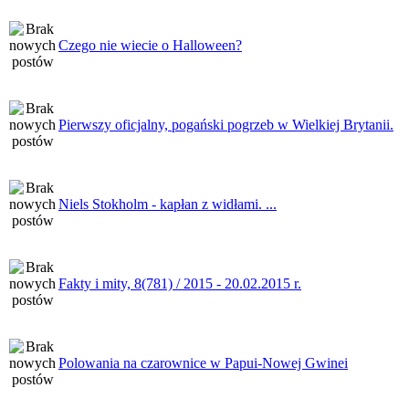
Czego nie wiecie o Halloween?
Pierwszy oficjalny, pogański pogrzeb w Wielkiej Brytanii.
Niels Stokholm - kapłan z widłami. ...
Fakty i mity, 8(781) / 2015 - 20.02.2015 r.
Polowania na czarownice w Papui-Nowej Gwinei