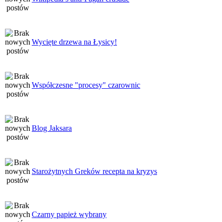
Wycięte drzewa na Łysicy!
Współczesne "procesy" czarownic
Blog Jaksara
Starożytnych Greków recepta na kryzys
Czarny papież wybrany