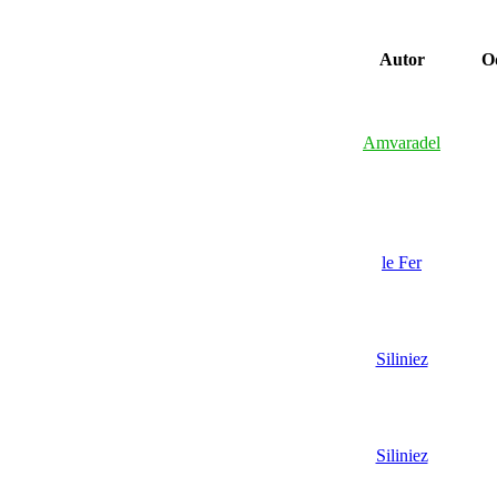
Autor
Od
Amvaradel
le Fer
Siliniez
Siliniez