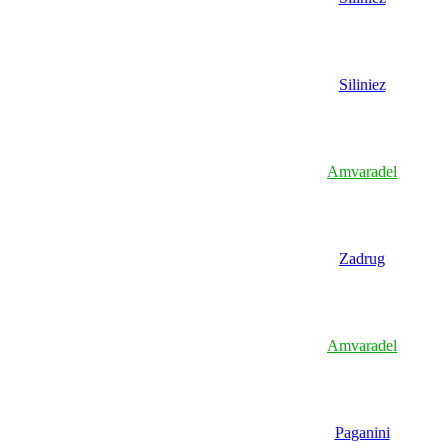
Siliniez
Amvaradel
Zadrug
Amvaradel
Paganini