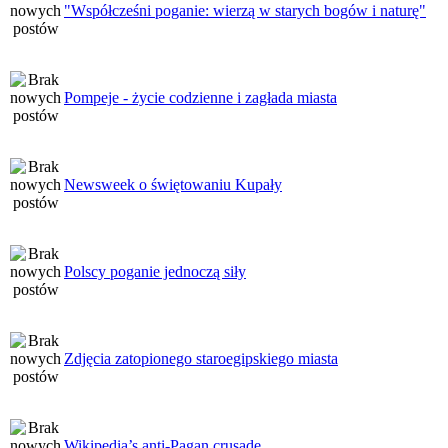
"Współcześni poganie: wierzą w starych bogów i naturę"
Pompeje - życie codzienne i zagłada miasta
Newsweek o świętowaniu Kupały
Polscy poganie jednoczą siły
Zdjęcia zatopionego staroegipskiego miasta
Wikipedia’s anti-Pagan crusade