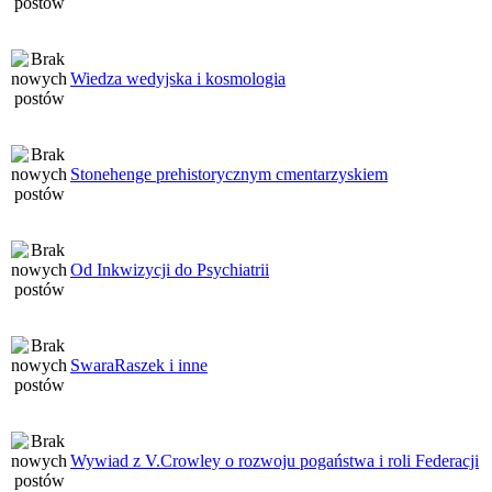
Wiedza wedyjska i kosmologia
Stonehenge prehistorycznym cmentarzyskiem
Od Inkwizycji do Psychiatrii
SwaraRaszek i inne
Wywiad z V.Crowley o rozwoju pogaństwa i roli Federacji