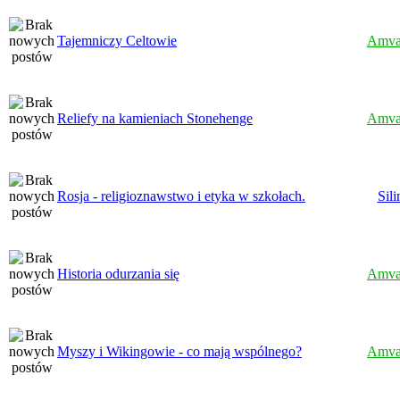
Tajemniczy Celtowie
Amva
Reliefy na kamieniach Stonehenge
Amva
Rosja - religioznawstwo i etyka w szkołach.
Sili
Historia odurzania się
Amva
Myszy i Wikingowie - co mają wspólnego?
Amva