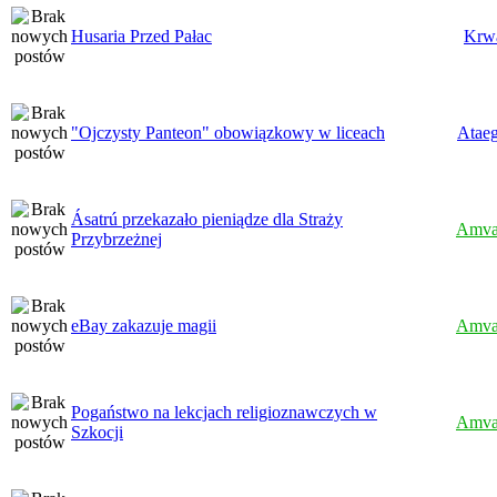
Husaria Przed Pałac
Krw
"Ojczysty Panteon" obowiązkowy w liceach
Atae
Ásatrú przekazało pieniądze dla Straży
Amva
Przybrzeżnej
eBay zakazuje magii
Amva
Pogaństwo na lekcjach religioznawczych w
Amva
Szkocji