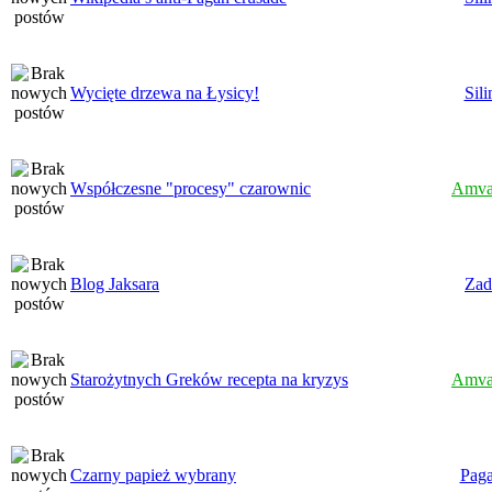
Wycięte drzewa na Łysicy!
Sili
Współczesne "procesy" czarownic
Amva
Blog Jaksara
Zad
Starożytnych Greków recepta na kryzys
Amva
Czarny papież wybrany
Paga