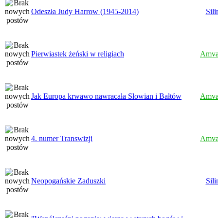
Odeszła Judy Harrow (1945-2014)
Sili
Pierwiastek żeński w religiach
Amva
Jak Europa krwawo nawracała Słowian i Bałtów
Amva
4. numer Transwizji
Amva
Neopogańskie Zaduszki
Sili