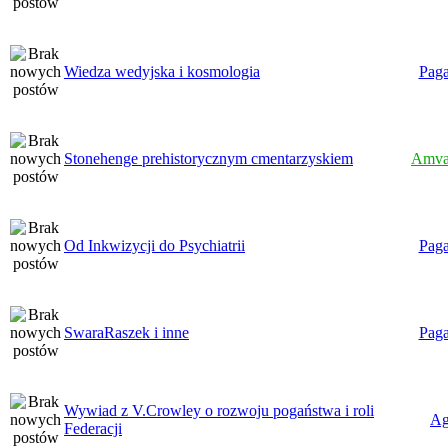
Wiedza wedyjska i kosmologia
Paga
Stonehenge prehistorycznym cmentarzyskiem
Amva
Od Inkwizycji do Psychiatrii
Paga
SwaraRaszek i inne
Paga
Wywiad z V.Crowley o rozwoju pogaństwa i roli
Ag
Federacji