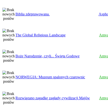
Biblia zdeprawowana.
Aspho
The Global Religious Landscape
Amva
Boże Narodzenie, czyli... Święta Godowe
Amva
NORWEGIA: Muzeum spalonych czarownic
Amva
Rozwiązano zagadkę zagłady cywilizacji Majów
Amva