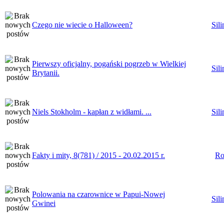
Czego nie wiecie o Halloween?
Sili
Pierwszy oficjalny, pogański pogrzeb w Wielkiej
Sili
Brytanii.
Niels Stokholm - kapłan z widłami. ...
Sili
Fakty i mity, 8(781) / 2015 - 20.02.2015 r.
Ro
Polowania na czarownice w Papui-Nowej
Sili
Gwinei