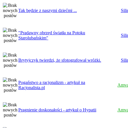
Tak będzie z naszymi dziećmi ...
Sili
"Pradawny obrzęd światła na Potoku
Sili
Starolubańskim"
Brytyjczyk twierdzi, że sfotografował wróżki.
Sili
Pogaństwo a racjonalizm - artykuł na
Amva
Racjonalista.pl
Pragnienie doskonałości - artykuł o Hypatii
Amva