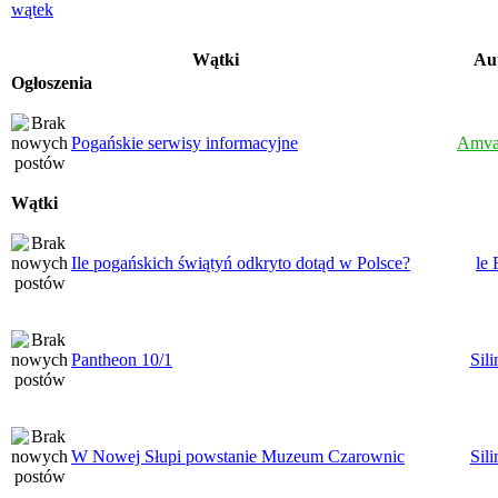
Wątki
Au
Ogłoszenia
Pogańskie serwisy informacyjne
Amva
Wątki
Ile pogańskich świątyń odkryto dotąd w Polsce?
le 
Pantheon 10/1
Sili
W Nowej Słupi powstanie Muzeum Czarownic
Sili