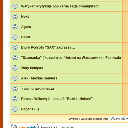
Watykan krytykuje popularną sagę o wampirach
Next
Agora
HOME
Biuro Podróży "SAX" zaprasza ...
"Szamanka" ( kazach/ros.fr/niem) na Warszawskim Festiwalu
Złoty kompas
Alex i Maxine Sanders
`roar`-prawo miecza
Ranczo Wilkowyje - postać "Babki - zielarki"
PaganTV ;)
Wyświetl wątki nie starsze niż:
Strona
1
z
2
[ Wątki: 86 ]