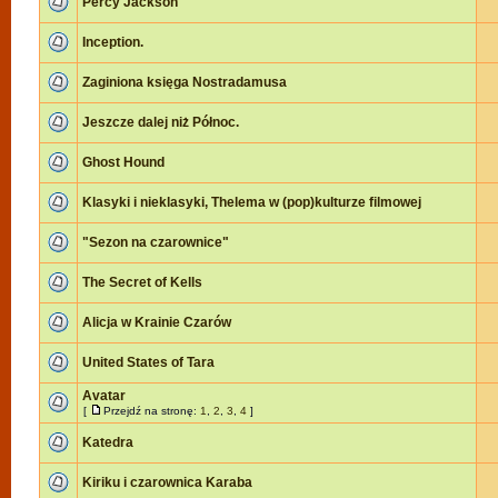
Percy Jackson
Inception.
Zaginiona księga Nostradamusa
Jeszcze dalej niż Północ.
Ghost Hound
Klasyki i nieklasyki, Thelema w (pop)kulturze filmowej
"Sezon na czarownice"
The Secret of Kells
Alicja w Krainie Czarów
United States of Tara
Avatar
[
Przejdź na stronę:
1
,
2
,
3
,
4
]
Katedra
Kiriku i czarownica Karaba