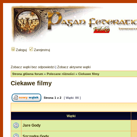
Zaloguj
Zarejestruj
Zobacz wątki bez odpowiedzi
|
Zobacz aktywne wątki
Strona główna forum
»
Polecane różności
»
Ciekawe filmy
Ciekawe filmy
Strona
1
z
2
[ Wątki: 86 ]
Wątki
Jare Gody
Szczodre Gody