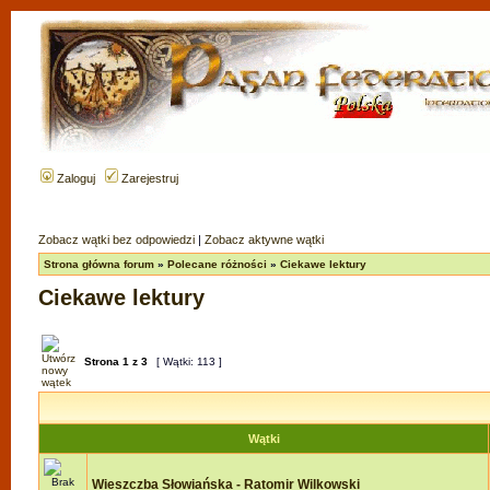
Zaloguj
Zarejestruj
Zobacz wątki bez odpowiedzi
|
Zobacz aktywne wątki
Strona główna forum
»
Polecane różności
»
Ciekawe lektury
Ciekawe lektury
Strona
1
z
3
[ Wątki: 113 ]
Wątki
Wieszczba Słowiańska - Ratomir Wilkowski