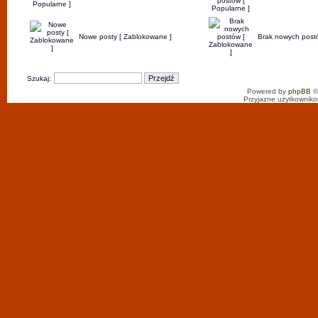
Nowe posty [ Zablokowane ]
Brak nowych post
Szukaj:
Powered by
phpBB
©
Przyjazne użytkowniko