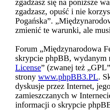
zgadzasz się na poniższe war
zgadzasz, opuść i nie korz
Pogańska”. „Międzynarodo
zmienić te warunki, ale mu
Forum „Międzynarodowa Fed
skrypcie phpBB, wydanym na
License
” (zwanej też „GPL”
strony
www.phpBB3.PL
. S
dyskusje przez Internet, jeg
zamieszczanych w Interneci
informacji o skrypcie phpB