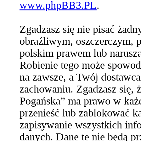
www.phpBB3.PL
.
Zgadzasz się nie pisać żad
obraźliwym, oszczerczym, p
polskim prawem lub narusza
Robienie tego może spowod
na zawsze, a Twój dostawc
zachowaniu. Zgadzasz się,
Pogańska” ma prawo w każde
przenieść lub zablokować ka
zapisywanie wszystkich info
danych. Dane te nie będą 