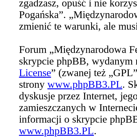
zgadzasz, opuść i nie korz
Pogańska”. „Międzynarodo
zmienić te warunki, ale mu
Forum „Międzynarodowa Fed
skrypcie phpBB, wydanym na
License
” (zwanej też „GPL”
strony
www.phpBB3.PL
. S
dyskusje przez Internet, jeg
zamieszczanych w Interneci
informacji o skrypcie phpB
www.phpBB3.PL
.