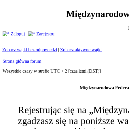
Międzynarodow
Zaloguj
Zarejestruj
Zobacz wątki bez odpowiedzi
|
Zobacz aktywne wątki
Strona główna forum
Wszystkie czasy w strefie UTC + 2 [
czas letni (DST)
]
Międzynarodowa Federac
Rejestrując się na „Między
zgadzasz się na poniższe war