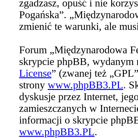
zgadzasz, opuść i nie korz
Pogańska”. „Międzynarodo
zmienić te warunki, ale mu
Forum „Międzynarodowa Fed
skrypcie phpBB, wydanym na
License
” (zwanej też „GPL”
strony
www.phpBB3.PL
. S
dyskusje przez Internet, jeg
zamieszczanych w Interneci
informacji o skrypcie phpB
www.phpBB3.PL
.