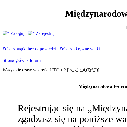
Międzynarodow
Zaloguj
Zarejestruj
Zobacz wątki bez odpowiedzi
|
Zobacz aktywne wątki
Strona główna forum
Wszystkie czasy w strefie UTC + 2 [
czas letni (DST)
]
Międzynarodowa Federac
Rejestrując się na „Między
zgadzasz się na poniższe war