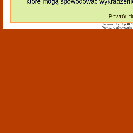
które mogą spowodować wykradzeni
Powrót d
Powered by
phpBB
©
Przyjazne użytkowniko