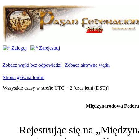
Zaloguj
Zarejestruj
Zobacz wątki bez odpowiedzi
|
Zobacz aktywne wątki
Strona główna forum
Wszystkie czasy w strefie UTC + 2 [
czas letni (DST)
]
Międzynarodowa Federac
Rejestrując się na „Między