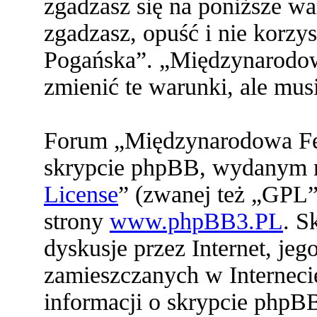
zgadzasz się na poniższe war
zgadzasz, opuść i nie korz
Pogańska”. „Międzynarodo
zmienić te warunki, ale mu
Forum „Międzynarodowa Fed
skrypcie phpBB, wydanym na
License
” (zwanej też „GPL”
strony
www.phpBB3.PL
. S
dyskusje przez Internet, jeg
zamieszczanych w Interneci
informacji o skrypcie phpB