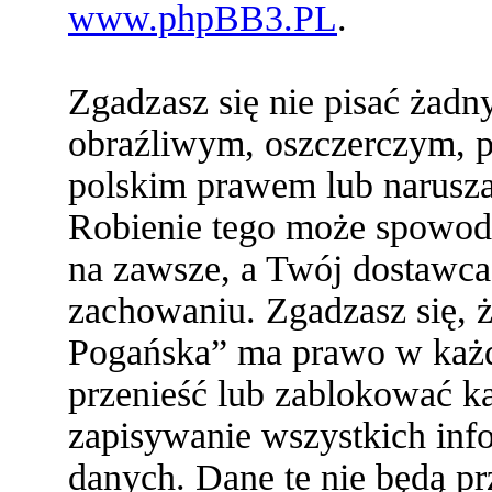
www.phpBB3.PL
.
Zgadzasz się nie pisać żad
obraźliwym, oszczerczym, p
polskim prawem lub narusza
Robienie tego może spowod
na zawsze, a Twój dostawc
zachowaniu. Zgadzasz się,
Pogańska” ma prawo w każde
przenieść lub zablokować ka
zapisywanie wszystkich info
danych. Dane te nie będą 