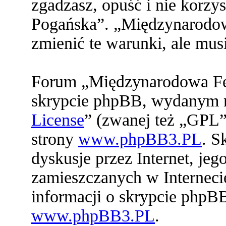
zgadzasz, opuść i nie korz
Pogańska”. „Międzynarodo
zmienić te warunki, ale mu
Forum „Międzynarodowa Fed
skrypcie phpBB, wydanym na
License
” (zwanej też „GPL”
strony
www.phpBB3.PL
. S
dyskusje przez Internet, jeg
zamieszczanych w Interneci
informacji o skrypcie phpB
www.phpBB3.PL
.