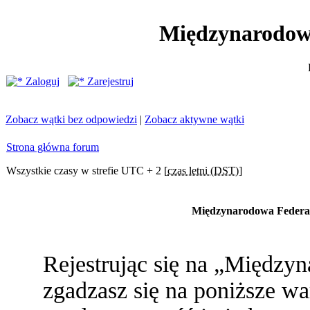
Międzynarodow
Zaloguj
Zarejestruj
Zobacz wątki bez odpowiedzi
|
Zobacz aktywne wątki
Strona główna forum
Wszystkie czasy w strefie UTC + 2 [
czas letni (DST)
]
Międzynarodowa Federac
Rejestrując się na „Między
zgadzasz się na poniższe war