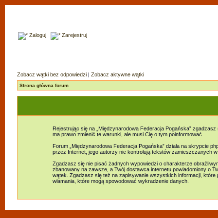
Zaloguj
Zarejestruj
Zobacz wątki bez odpowiedzi
|
Zobacz aktywne wątki
Strona główna forum
Rejestrując się na „Międzynarodowa Federacja Pogańska” zgadzasz s
ma prawo zmienić te warunki, ale musi Cię o tym poinformować.
Forum „Międzynarodowa Federacja Pogańska” działa na skrypcie phpB
przez Internet, jego autorzy nie kontrolują tekstów zamieszczanych 
Zgadzasz się nie pisać żadnych wypowiedzi o charakterze obraźliw
zbanowany na zawsze, a Twój dostawca internetu powiadomiony o Tw
wątek. Zgadzasz się też na zapisywanie wszystkich informacji, któr
włamania, które mogą spowodować wykradzenie danych.