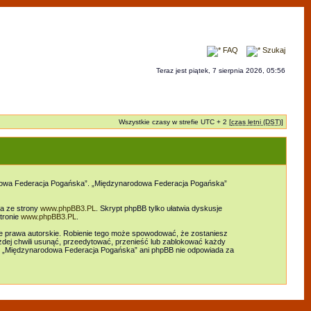
FAQ
Szukaj
Teraz jest piątek, 7 sierpnia 2026, 05:56
Wszystkie czasy w strefie UTC + 2 [
czas letni (DST)
]
arodowa Federacja Pogańska”. „Międzynarodowa Federacja Pogańska”
ia ze strony
www.phpBB3.PL
. Skrypt phpBB tylko ułatwia dyskusje
tronie
www.phpBB3.PL
.
e prawa autorskie. Robienie tego może spowodować, że zostaniesz
ej chwili usunąć, przeedytować, przenieść lub zablokować każdy
ani „Międzynarodowa Federacja Pogańska” ani phpBB nie odpowiada za