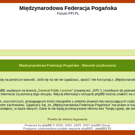
Międzynarodowa Federacja Pogańska
Forum PFI PL
Międzynarodowa Federacja Pogańska - Warunki użytkowania
ię na poniższe warunki. Jeśli się na nie nie zgadzasz, opuść i nie korzystaj z „Międzyn
B, wydanym na licencji „
General Public License
” (zwanej też „GPL”) i możliwym do pobran
w Internecie za pomocą tego skryptu. Więcej informacji o skrypcie phpBB można znaleźć na s
ym, oszczerczym, propagującym treści niezgodne z polskim prawem lub naruszających cudz
oim zachowaniu. Zgadzasz się, że „Międzynarodowa Federacja Pogańska” ma prawo w każd
e podajesz, w bazie danych. Dane te nie będą przekazywane nikomu bez Twojej zgody, ale 
Powrót do ekranu logowania
Powered by
phpBB
© 2000, 2002, 2005, 2007 phpBB Group
Przyjazne użytkownikom polskie wsparcie phpBB3 -
phpBB3.PL