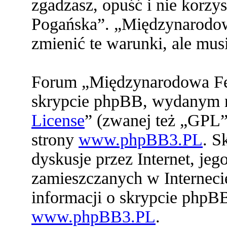
zgadzasz, opuść i nie korz
Pogańska”. „Międzynarodo
zmienić te warunki, ale mu
Forum „Międzynarodowa Fed
skrypcie phpBB, wydanym na
License
” (zwanej też „GPL”
strony
www.phpBB3.PL
. S
dyskusje przez Internet, jeg
zamieszczanych w Interneci
informacji o skrypcie phpB
www.phpBB3.PL
.