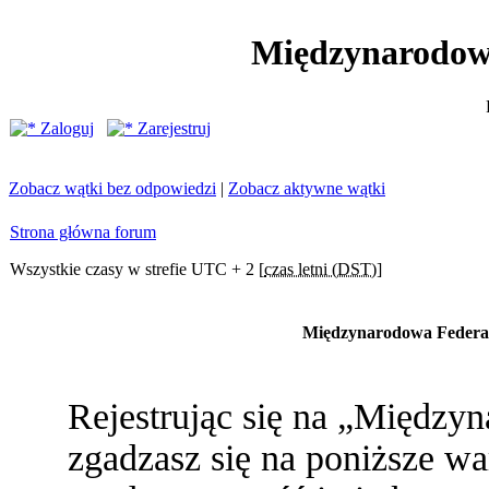
Międzynarodow
Zaloguj
Zarejestruj
Zobacz wątki bez odpowiedzi
|
Zobacz aktywne wątki
Strona główna forum
Wszystkie czasy w strefie UTC + 2 [
czas letni (DST)
]
Międzynarodowa Federac
Rejestrując się na „Między
zgadzasz się na poniższe war