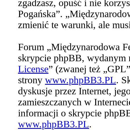
zgadzasz, opuść i nie korz
Pogańska”. „Międzynarodo
zmienić te warunki, ale mu
Forum „Międzynarodowa Fed
skrypcie phpBB, wydanym na
License
” (zwanej też „GPL”
strony
www.phpBB3.PL
. S
dyskusje przez Internet, jeg
zamieszczanych w Interneci
informacji o skrypcie phpB
www.phpBB3.PL
.