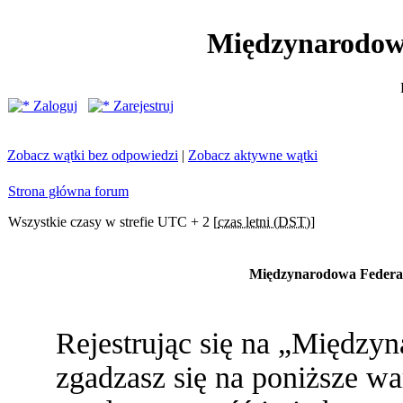
Międzynarodow
Zaloguj
Zarejestruj
Zobacz wątki bez odpowiedzi
|
Zobacz aktywne wątki
Strona główna forum
Wszystkie czasy w strefie UTC + 2 [
czas letni (DST)
]
Międzynarodowa Federac
Rejestrując się na „Między
zgadzasz się na poniższe war