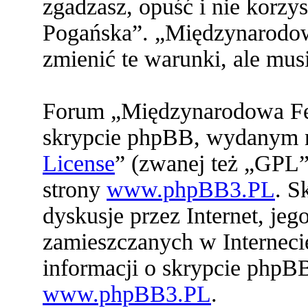
zgadzasz, opuść i nie korz
Pogańska”. „Międzynarodo
zmienić te warunki, ale mu
Forum „Międzynarodowa Fed
skrypcie phpBB, wydanym na
License
” (zwanej też „GPL”
strony
www.phpBB3.PL
. S
dyskusje przez Internet, jeg
zamieszczanych w Interneci
informacji o skrypcie phpB
www.phpBB3.PL
.