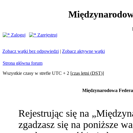
Międzynarodow
Zaloguj
Zarejestruj
Zobacz wątki bez odpowiedzi
|
Zobacz aktywne wątki
Strona główna forum
Wszystkie czasy w strefie UTC + 2 [
czas letni (DST)
]
Międzynarodowa Federac
Rejestrując się na „Między
zgadzasz się na poniższe war