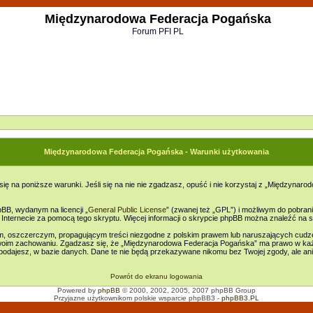
Międzynarodowa Federacja Pogańska
Forum PFI PL
Międzynarodowa Federacja Pogańska - Warunki użytkowania
ię na poniższe warunki. Jeśli się na nie nie zgadzasz, opuść i nie korzystaj z „Międzyn
B, wydanym na licencji „
General Public License
” (zwanej też „GPL”) i możliwym do pobran
w Internecie za pomocą tego skryptu. Więcej informacji o skrypcie phpBB można znaleźć na s
ym, oszczerczym, propagującym treści niezgodne z polskim prawem lub naruszających cudz
oim zachowaniu. Zgadzasz się, że „Międzynarodowa Federacja Pogańska” ma prawo w każd
e podajesz, w bazie danych. Dane te nie będą przekazywane nikomu bez Twojej zgody, ale 
Powrót do ekranu logowania
Powered by
phpBB
© 2000, 2002, 2005, 2007 phpBB Group
Przyjazne użytkownikom polskie wsparcie phpBB3 -
phpBB3.PL