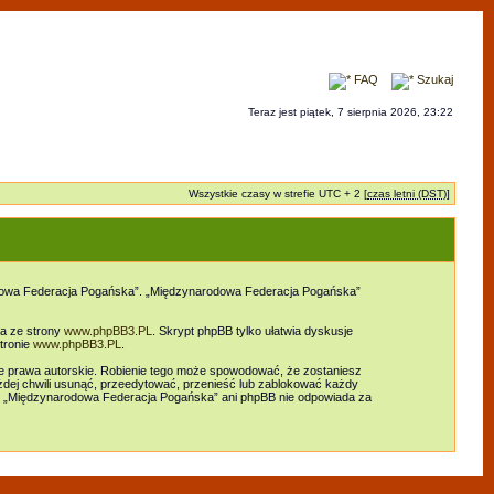
FAQ
Szukaj
Teraz jest piątek, 7 sierpnia 2026, 23:22
Wszystkie czasy w strefie UTC + 2 [
czas letni (DST)
]
arodowa Federacja Pogańska”. „Międzynarodowa Federacja Pogańska”
ia ze strony
www.phpBB3.PL
. Skrypt phpBB tylko ułatwia dyskusje
tronie
www.phpBB3.PL
.
e prawa autorskie. Robienie tego może spowodować, że zostaniesz
ej chwili usunąć, przeedytować, przenieść lub zablokować każdy
ani „Międzynarodowa Federacja Pogańska” ani phpBB nie odpowiada za