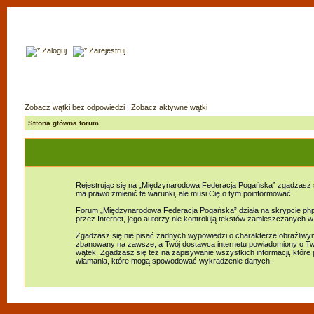
Zaloguj
Zarejestruj
Zobacz wątki bez odpowiedzi
|
Zobacz aktywne wątki
Strona główna forum
Rejestrując się na „Międzynarodowa Federacja Pogańska” zgadzasz s
ma prawo zmienić te warunki, ale musi Cię o tym poinformować.
Forum „Międzynarodowa Federacja Pogańska” działa na skrypcie phpB
przez Internet, jego autorzy nie kontrolują tekstów zamieszczanych 
Zgadzasz się nie pisać żadnych wypowiedzi o charakterze obraźliw
zbanowany na zawsze, a Twój dostawca internetu powiadomiony o Tw
wątek. Zgadzasz się też na zapisywanie wszystkich informacji, któr
włamania, które mogą spowodować wykradzenie danych.