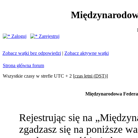
Międzynarodow
Zaloguj
Zarejestruj
Zobacz wątki bez odpowiedzi
|
Zobacz aktywne wątki
Strona główna forum
Wszystkie czasy w strefie UTC + 2 [
czas letni (DST)
]
Międzynarodowa Federac
Rejestrując się na „Między
zgadzasz się na poniższe war