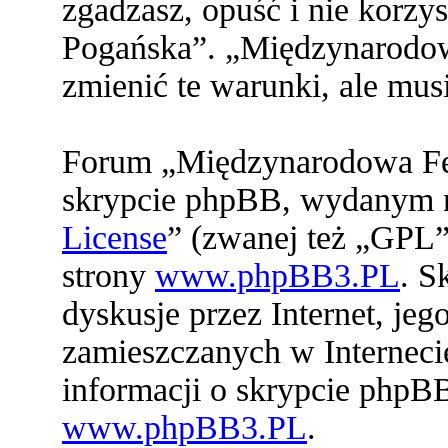
zgadzasz, opuść i nie korz
Pogańska”. „Międzynarodo
zmienić te warunki, ale mu
Forum „Międzynarodowa Fed
skrypcie phpBB, wydanym na
License
” (zwanej też „GPL”
strony
www.phpBB3.PL
. S
dyskusje przez Internet, jeg
zamieszczanych w Interneci
informacji o skrypcie phpB
www.phpBB3.PL
.