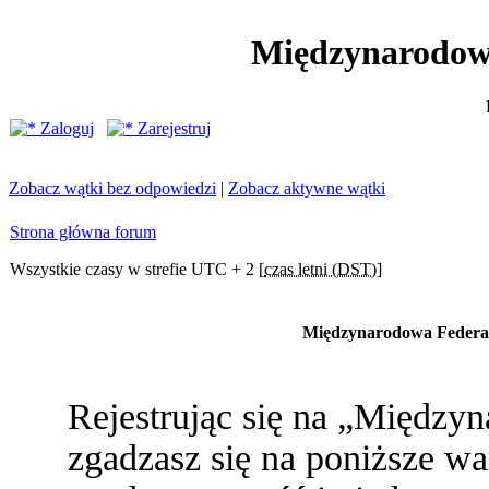
Międzynarodow
Zaloguj
Zarejestruj
Zobacz wątki bez odpowiedzi
|
Zobacz aktywne wątki
Strona główna forum
Wszystkie czasy w strefie UTC + 2 [
czas letni (DST)
]
Międzynarodowa Federac
Rejestrując się na „Między
zgadzasz się na poniższe war