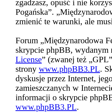
zgadzasz, opuść i nie korz
Pogańska”. „Międzynarodo
zmienić te warunki, ale mu
Forum „Międzynarodowa Fed
skrypcie phpBB, wydanym na
License
” (zwanej też „GPL”
strony
www.phpBB3.PL
. S
dyskusje przez Internet, jeg
zamieszczanych w Interneci
informacji o skrypcie phpB
www.phpBB3.PL
.