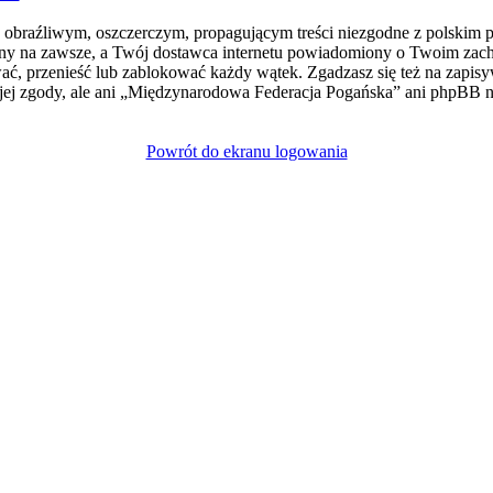
e obraźliwym, oszczerczym, propagującym treści niezgodne z polskim 
ny na zawsze, a Twój dostawca internetu powiadomiony o Twoim zach
, przenieść lub zablokować każdy wątek. Zgadzasz się też na zapisyw
jej zgody, ale ani „Międzynarodowa Federacja Pogańska” ani phpBB
Powrót do ekranu logowania