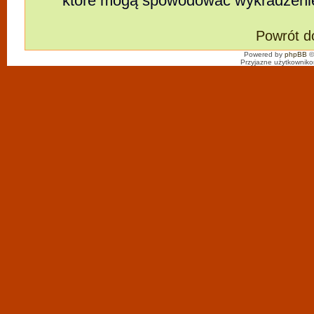
które mogą spowodować wykradzeni
Powrót d
Powered by
phpBB
©
Przyjazne użytkowniko