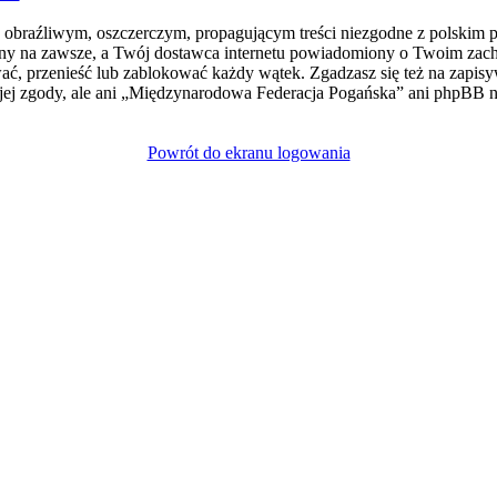
e obraźliwym, oszczerczym, propagującym treści niezgodne z polskim 
ny na zawsze, a Twój dostawca internetu powiadomiony o Twoim zach
, przenieść lub zablokować każdy wątek. Zgadzasz się też na zapisyw
jej zgody, ale ani „Międzynarodowa Federacja Pogańska” ani phpBB
Powrót do ekranu logowania