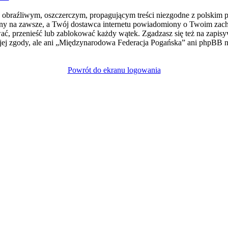
e obraźliwym, oszczerczym, propagującym treści niezgodne z polskim 
ny na zawsze, a Twój dostawca internetu powiadomiony o Twoim zach
, przenieść lub zablokować każdy wątek. Zgadzasz się też na zapisyw
jej zgody, ale ani „Międzynarodowa Federacja Pogańska” ani phpBB
Powrót do ekranu logowania