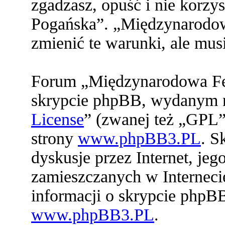
zgadzasz, opuść i nie korz
Pogańska”. „Międzynarodo
zmienić te warunki, ale mu
Forum „Międzynarodowa Fed
skrypcie phpBB, wydanym na
License
” (zwanej też „GPL”
strony
www.phpBB3.PL
. S
dyskusje przez Internet, jeg
zamieszczanych w Interneci
informacji o skrypcie phpB
www.phpBB3.PL
.