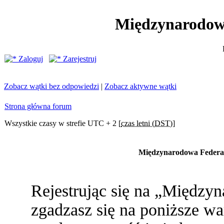
Międzynarodow
Zaloguj
Zarejestruj
Zobacz wątki bez odpowiedzi
|
Zobacz aktywne wątki
Strona główna forum
Wszystkie czasy w strefie UTC + 2 [
czas letni (DST)
]
Międzynarodowa Federac
Rejestrując się na „Między
zgadzasz się na poniższe war