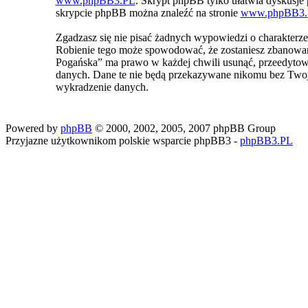
www.phpBB3.PL
. Skrypt phpBB tylko ułatwia dyskusje p
skrypcie phpBB można znaleźć na stronie
www.phpBB3.
Zgadzasz się nie pisać żadnych wypowiedzi o charakterz
Robienie tego może spowodować, że zostaniesz zbanowa
Pogańska” ma prawo w każdej chwili usunąć, przeedytować
danych. Dane te nie będą przekazywane nikomu bez Two
wykradzenie danych.
Powered by
phpBB
© 2000, 2002, 2005, 2007 phpBB Group
Przyjazne użytkownikom polskie wsparcie phpBB3 -
phpBB3.PL