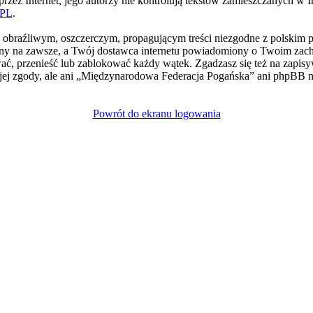
rzez Internet, jego autorzy nie kontrolują tekstów zamieszczanych w I
PL
.
e obraźliwym, oszczerczym, propagującym treści niezgodne z polskim 
ny na zawsze, a Twój dostawca internetu powiadomiony o Twoim zach
, przenieść lub zablokować każdy wątek. Zgadzasz się też na zapisyw
jej zgody, ale ani „Międzynarodowa Federacja Pogańska” ani phpBB
Powrót do ekranu logowania