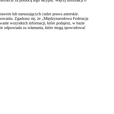
nternecie za pomocą tego skryptu. Więcej informacji o
prawem lub naruszających cudze prawa autorskie.
owaniu. Zgadzasz się, że „Międzynarodowa Federacja
anie wszystkich informacji, które podajesz, w bazie
 nie odpowiada za włamania, które mogą spowodować