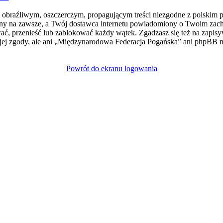
e obraźliwym, oszczerczym, propagującym treści niezgodne z polskim 
ny na zawsze, a Twój dostawca internetu powiadomiony o Twoim zach
, przenieść lub zablokować każdy wątek. Zgadzasz się też na zapisyw
jej zgody, ale ani „Międzynarodowa Federacja Pogańska” ani phpBB
Powrót do ekranu logowania