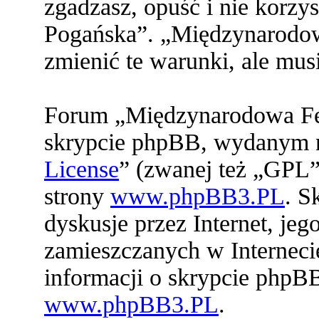
zgadzasz, opuść i nie korz
Pogańska”. „Międzynarodo
zmienić te warunki, ale mu
Forum „Międzynarodowa Fed
skrypcie phpBB, wydanym na
License
” (zwanej też „GPL”
strony
www.phpBB3.PL
. S
dyskusje przez Internet, jeg
zamieszczanych w Interneci
informacji o skrypcie phpB
www.phpBB3.PL
.