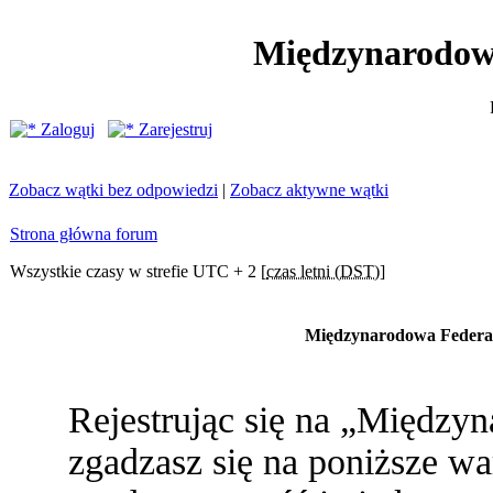
Międzynarodow
Zaloguj
Zarejestruj
Zobacz wątki bez odpowiedzi
|
Zobacz aktywne wątki
Strona główna forum
Wszystkie czasy w strefie UTC + 2 [
czas letni (DST)
]
Międzynarodowa Federac
Rejestrując się na „Między
zgadzasz się na poniższe war