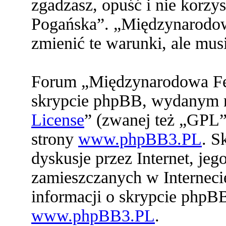
zgadzasz, opuść i nie korz
Pogańska”. „Międzynarodo
zmienić te warunki, ale mu
Forum „Międzynarodowa Fed
skrypcie phpBB, wydanym na
License
” (zwanej też „GPL”
strony
www.phpBB3.PL
. S
dyskusje przez Internet, jeg
zamieszczanych w Interneci
informacji o skrypcie phpB
www.phpBB3.PL
.