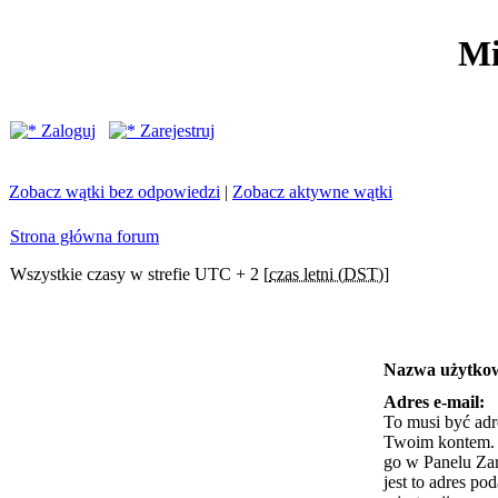
Mi
Zaloguj
Zarejestruj
Zobacz wątki bez odpowiedzi
|
Zobacz aktywne wątki
Strona główna forum
Wszystkie czasy w strefie UTC + 2 [
czas letni (DST)
]
Nazwa użytko
Adres e-mail:
To musi być adr
Twoim kontem. J
go w Panelu Za
jest to adres po