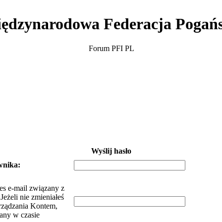
ędzynarodowa Federacja Pogań
Forum PFI PL
Wyślij hasło
wnika:
es e-mail związany z
eżeli nie zmieniałeś
rządzania Kontem,
dany w czasie