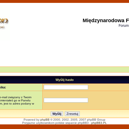
Międzynarodowa F
Forum
Wyślij hasło
ika:
e-mail związany z Twoim
 zmieniałeś go w Panelu
, jest to adres podany w
Powered by
phpBB
© 2000, 2002, 2005, 2007 phpBB Group
Przyjazne użytkownikom polskie wsparcie phpBB3 -
phpBB3.PL