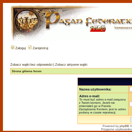
Zaloguj
Zarejestruj
Zobacz wątki bez odpowiedzi
|
Zobacz aktywne wątki
Strona główna forum
Nazwa użytkownika:
Adres e-mail:
To musi być adres e-mail związany
z Twoim kontem. Jeżeli nie
zmieniałeś go w Panelu
Zarządzania Kontem, jest to adres
podany w czasie rejestracji.
Powered by
phpBB
©
Przyjazne użytkowniko