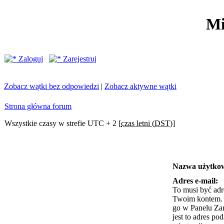
Mi
Zaloguj
Zarejestruj
Zobacz wątki bez odpowiedzi
|
Zobacz aktywne wątki
Strona główna forum
Wszystkie czasy w strefie UTC + 2 [
czas letni (DST)
]
Nazwa użytko
Adres e-mail:
To musi być adr
Twoim kontem. J
go w Panelu Za
jest to adres po