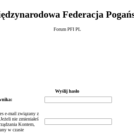
ędzynarodowa Federacja Pogań
Forum PFI PL
Wyślij hasło
wnika:
es e-mail związany z
eżeli nie zmieniałeś
rządzania Kontem,
dany w czasie